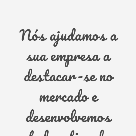
Nós ajudamos a
sua empresa a
destacar-se no
mercado e
desenvolvemos